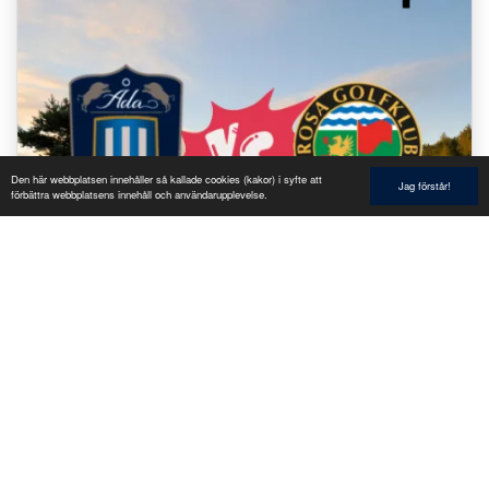
Den här webbplatsen innehåller så kallade cookies (kakor) i syfte att
Jag förstår!
förbättra webbplatsens innehåll och användarupplevelse.
Trosamästerskapen 2023
I samarbete med Trosa GK har vi nöjet att bjuda in
samtliga medlemmar till Trosamästerskapet 2023.En
36 håls tävling över 2 dagar på båda klubbarna.10...