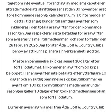
taget om inte eventuell förändring av medlemskapet eller
utträde meddelats skriftligen senast den 30 november året
före kommande säsong/kalenderår. Om jag inte meddelar
detta i tid är jag bunden till samtliga avgifter som
inkluderas i den totala årsavgiften för den kommande
säsongen. Jag respekterar sista betaldag för årsavgiften,
som aviseras via mejl till medlemmen, och som förfaller den
28 februari 2026. Jag förstår Åda Golf & Country Clubs
behov av att kunna planera sin verksamhet i god tid.
Måste en påminnelse skickas senast 10 dagar efter
förfallodatumet, tillkommer en avgift om 60 kr på
beloppet. Har årsavgiften inte betalats efter ytterligare 10
dagar och en slutlig påminnelse skickas, tillkommer en
avgift om 100 kr. För nytillkomna medlemmar under
säsongen gäller 10 dagar efter godkänd medlemsansökan
som förfallodatum.
Du får en avisering via mejl från Åda Golf & Country Club