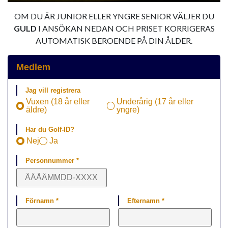
OM DU ÄR JUNIOR ELLER YNGRE SENIOR VÄLJER DU
GULD
I ANSÖKAN NEDAN OCH PRISET KORRIGERAS
AUTOMATISK BEROENDE PÅ DIN ÅLDER.
Medlem
Jag vill registrera
Vuxen (18 år eller
Underårig (17 år eller
äldre)
yngre)
Har du Golf-ID?
Nej
Ja
Personnummer *
Förnamn *
Efternamn *