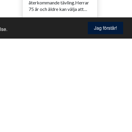
återkommande tävling.Herrar
75 år och äldre kan välja att
spela från tee 47.Deltagarna
får slag enligt handikapp och
Läs mer
Jag förstår!
lse.
en svensk...
Trosamästerskapen
2023