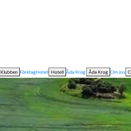
Klubben
Företag
Hotell
Hotell
Åda Krog
Åda Krog
Om oss
O