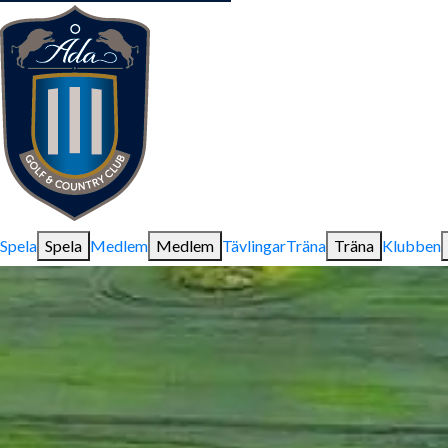
Spela
Spela
Medlem
Medlem
Tävlingar
Träna
Träna
Klubben