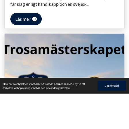
får slag enligt handikapp och en svensk...
Läs mer
Den här webbplatsen innehåller så kallade cookies (kakor) i syfte att
Jag förstår!
förbättra webbplatsens innehåll och användarupplevelse.