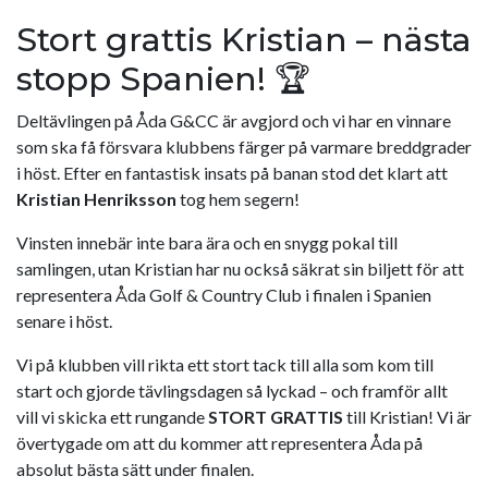
Stort grattis Kristian – nästa
stopp Spanien! 🏆
Deltävlingen på Åda G&CC är avgjord och vi har en vinnare
som ska få försvara klubbens färger på varmare breddgrader
i höst. Efter en fantastisk insats på banan stod det klart att
Kristian Henriksson
tog hem segern!
Vinsten innebär inte bara ära och en snygg pokal till
samlingen, utan Kristian har nu också säkrat sin biljett för att
representera Åda Golf & Country Club i finalen i Spanien
senare i höst.
Vi på klubben vill rikta ett stort tack till alla som kom till
start och gjorde tävlingsdagen så lyckad – och framför allt
vill vi skicka ett rungande
STORT GRATTIS
till Kristian! Vi är
övertygade om att du kommer att representera Åda på
absolut bästa sätt under finalen.