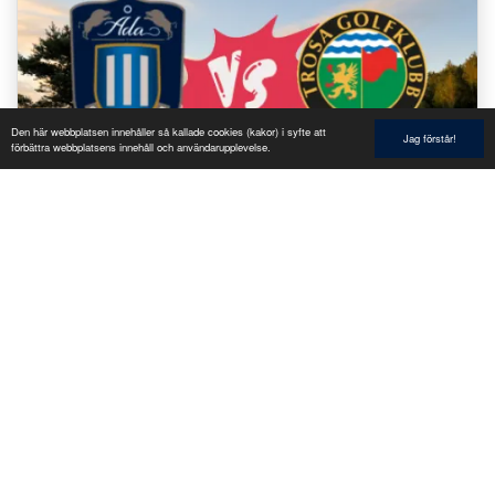
Den här webbplatsen innehåller så kallade cookies (kakor) i syfte att
Jag förstår!
förbättra webbplatsens innehåll och användarupplevelse.
Trosamästerskapen 2023
I samarbete med Trosa GK har vi nöjet att bjuda in
samtliga medlemmar till Trosamästerskapet 2023.En
36 håls tävling över 2 dagar på båda klubbarna.10...
Läs mer